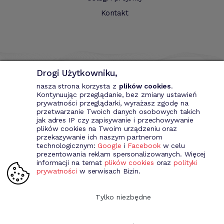
Kontakt
Drogi Użytkowniku,
nasza strona korzysta z
plików cookies
.
Kontynuując przeglądanie, bez zmiany ustawień
prywatności przeglądarki, wyrażasz zgodę na
przetwarzanie Twoich danych osobowych takich
Bizin - System wspomagający przedsiębiorce. Wystawianie
jak adres IP czy zapisywanie i przechowywanie
dokumentów przychodowych (faktury VAT, fakury marża, faktury
plików cookies na Twoim urządzeniu oraz
MP, rachunki itd.). Rejestr kontrahentów wraz z rozbudowaną
przekazywanie ich naszym partnerom
analizą, gospodarka magazynowa, środki trwale, analiza sprzedaży i
technologicznym:
Google
i
Facebook
w celu
kosztów prowadzenia działalności itd.
prezentowania reklam spersonalizowanych. Więcej
informacji na temat
plików cookies
oraz
polityki
prywatności
w serwisach Bizin.
Dołącz do nas
Tylko niezbędne