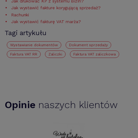
Jak drukować KP z systemu BizIn?
Jak wystawić fakture korygującą sprzedaż?
Rachunki
Jak wystawić fakturę VAT marża?
Tagi artykułu
Wystawianie dokumentów
Dokument sprzedaży
Faktura VAT RR
zaliczki
Faktura VAT zaliczkowa
Opinie
naszych klientów