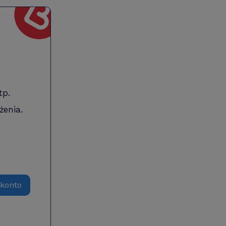
tp.
żenia.
 konto