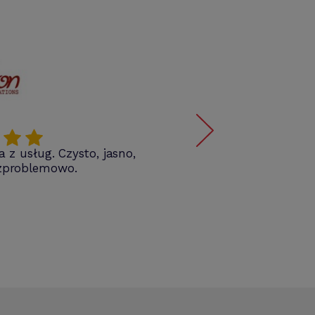
z usług. Czysto, jasno,
Pol
ezproblemowo.
mob
wpro