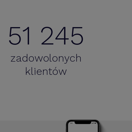
51 245
zadowolonych
ecam Bizin.pl. My używamy go jako narzędzie dla
klientów
ilnego przedstawiciela i sprawdza się. Często są
wadzane zmiany na prośbę użytkownika - co jest
bardzo pomocne :)