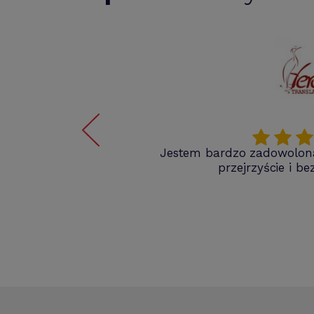
kie
Jestem bardzo zadowolona 
ieraj,
przejrzyście i b
 w
posób