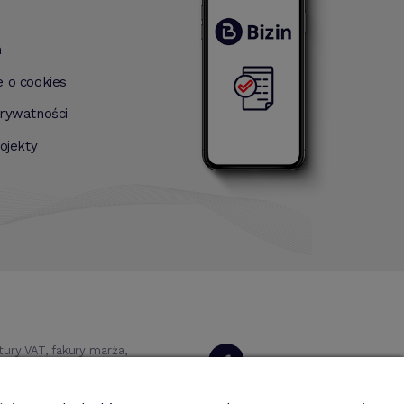
n
e o cookies
prywatności
rojekty
ry VAT, fakury marża,
 magazynowa, środki
Dołącz do nas