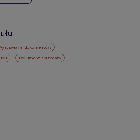
kułu
Wystawianie dokumentów
upu
Dokument sprzedaży