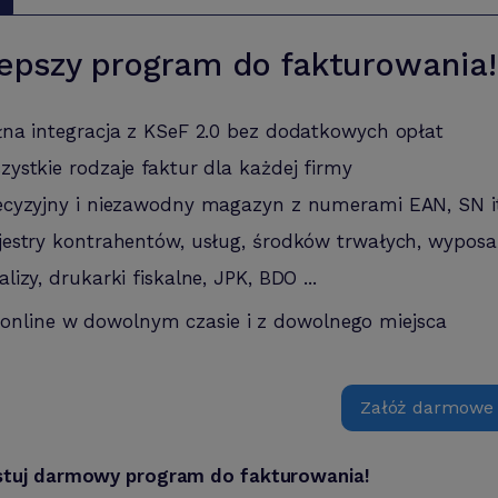
epszy program do fakturowania!
łna integracja z KSeF 2.0 bez dodatkowych opłat
zystkie rodzaje faktur dla każdej firmy
ecyzyjny i niezawodny magazyn z numerami EAN, SN i
jestry kontrahentów, usług, środków trwałych, wyposa
alizy, drukarki fiskalne, JPK, BDO ...
 online w dowolnym czasie i z dowolnego miejsca
Załóż darmowe
stuj darmowy program do fakturowania!