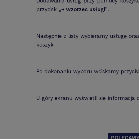
Dodawanie usług przy pomocy koszyka
przycisk
„+ wzorzec usługi”
.
Następnie z listy wybieramy usługę ora
koszyk.
Po dokonaniu wyboru wciskamy przyci
U góry ekranu wyświetli się informacj
POLECAM