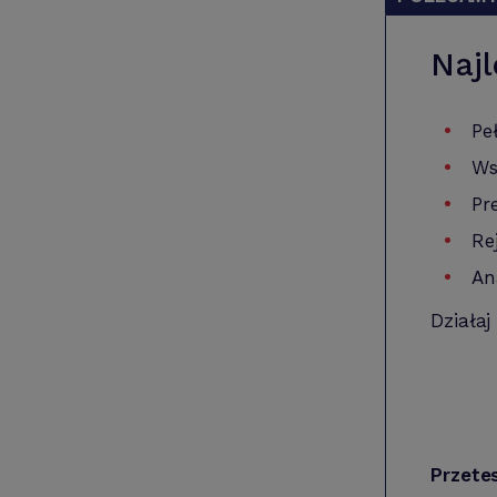
Najl
Pe
Ws
Pr
Re
An
Działaj
Przete