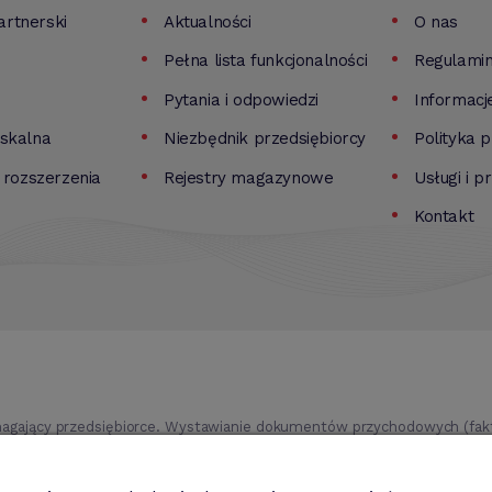
rtnerski
Aktualności
O nas
Pełna lista funkcjonalności
Regulami
Pytania i odpowiedzi
Informacj
iskalna
Niezbędnik przedsiębiorcy
Polityka 
i rozszerzenia
Rejestry magazynowe
Usługi i p
Kontakt
agający przedsiębiorce. Wystawianie dokumentów przychodowych (faktu
ki itd.). Rejestr kontrahentów wraz z rozbudowaną analizą, gospodarka
trwale, analiza sprzedaży i kosztów prowadzenia działalności itd.