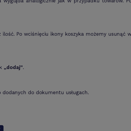
 wygląda analogicznie jak w przypadku towarów. 
z ilość. Po wciśnięciu ikony koszyka możemy usunąć 
sk
„dodaj”
.
a o dodanych do dokumentu usługach.
Y