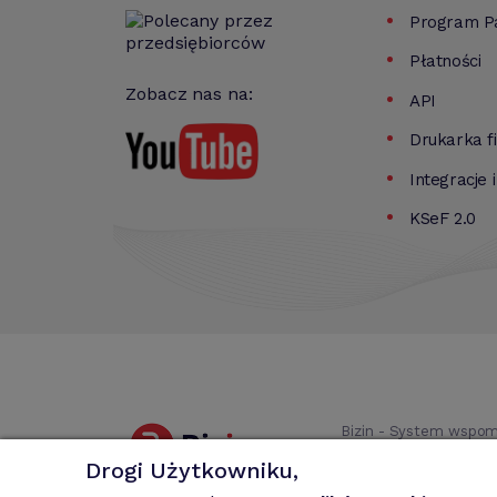
Program Pa
Płatności
Zobacz nas na:
API
Drukarka f
Integracje 
KSeF 2.0
Bizin - System wspom
faktury MP, rachun
Drogi Użytkowniku,