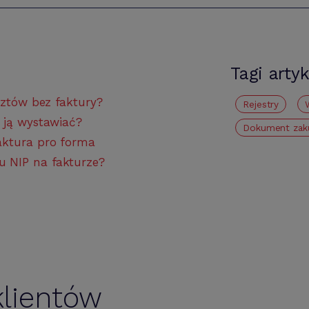
Tagi arty
sztów bez faktury?
Rejestry
 ją wystawiać?
Dokument zak
aktura pro forma
 NIP na fakturze?
lientów