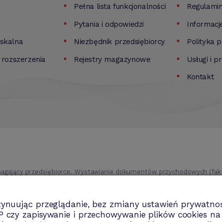
Pełna lista funkcjonalności
Regulami
Pytania i odpowiedzi
Informacj
iskalna
Niezbędnik przedsiębiorcy
Polityka 
i rozszerzenia
Rejestry magazynowe
Usługi i p
Kontakt
agający przedsiębiorce. Wystawianie dokumentów przychodowych (faktu
ki itd.). Rejestr kontrahentów wraz z rozbudowaną analizą, gospodarka
trwale, analiza sprzedaży i kosztów prowadzenia działalności itd.
tynuując przeglądanie, bez zmiany ustawień prywatnoś
P czy zapisywanie i przechowywanie plików cookies n