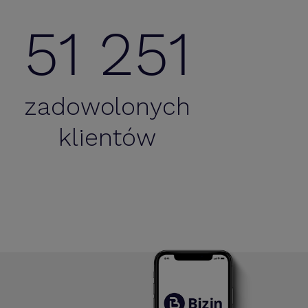
51 251
zadowolonych
klientów
rdzo intuicyjny oraz łatwy w obsłudze program.
cyjna jest możliwość importowania dokumentów do
biura rachunkowego.