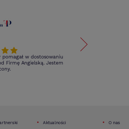
wy pomagał w dostosowaniu
Ba
d Firmę Angielską. Jestem
Rewela
cony.
rtnerski
Aktualności
O nas