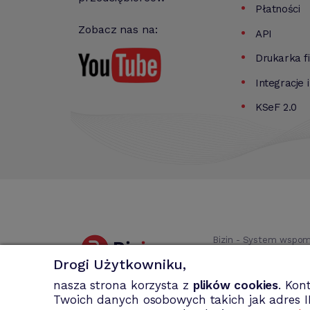
Płatności
Zobacz nas na:
API
Drukarka f
Integracje 
KSeF 2.0
Bizin - System wspom
faktury MP, rachun
Drogi Użytkowniku,
nasza strona korzysta z
plików cookies
. Kon
Twoich danych osobowych takich jak adres I