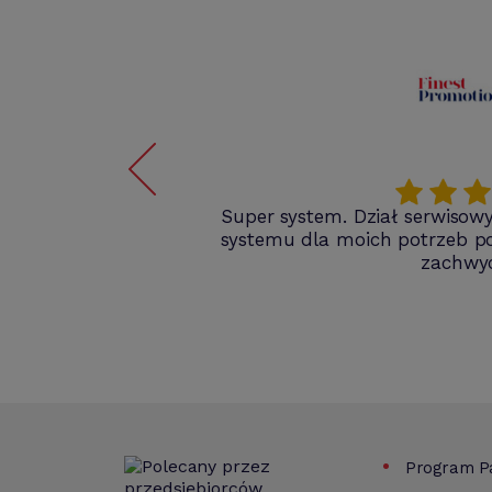
a
Super system. Dział serwiso
ą
systemu dla moich potrzeb po
st
zachwy
Program Pa