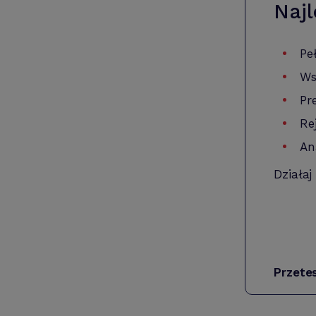
Najl
Pe
Ws
Pr
Re
An
Działaj
Przete