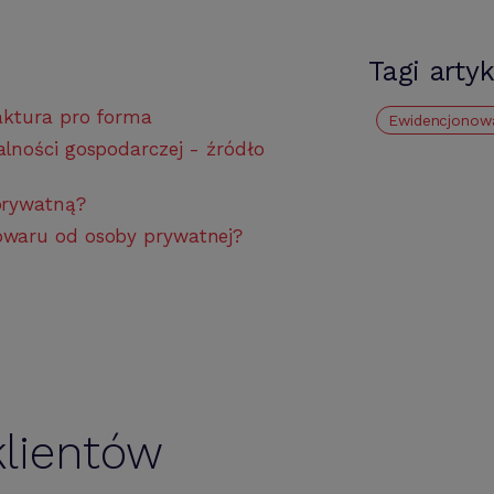
Tagi arty
aktura pro forma
Ewidencjonow
lności gospodarczej - źródło
prywatną?
owaru od osoby prywatnej?
lientów