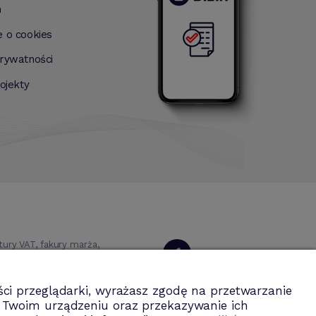
n
e o cookies
prywatności
rojekty
ry VAT, fakury marża,
 magazynowa, środki
Dołącz do nas
ci przeglądarki, wyrażasz zgodę na przetwarzanie
a Twoim urządzeniu oraz przekazywanie ich