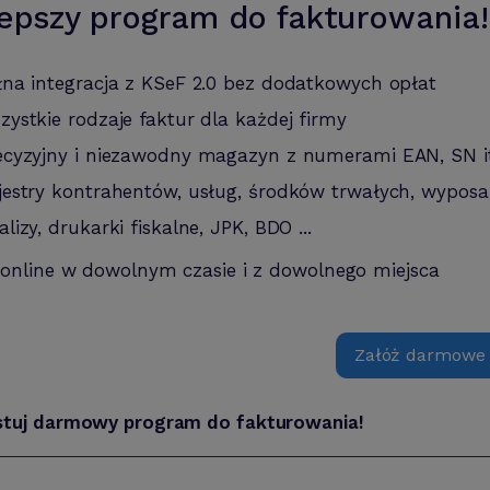
epszy program do fakturowania!
łna integracja z KSeF 2.0 bez dodatkowych opłat
zystkie rodzaje faktur dla każdej firmy
ecyzyjny i niezawodny magazyn z numerami EAN, SN i
jestry kontrahentów, usług, środków trwałych, wyposa
alizy, drukarki fiskalne, JPK, BDO ...
 online w dowolnym czasie i z dowolnego miejsca
Załóż darmowe
stuj darmowy program do fakturowania!