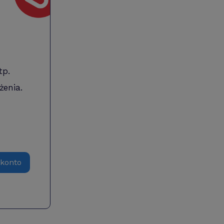
tp.
żenia.
 konto