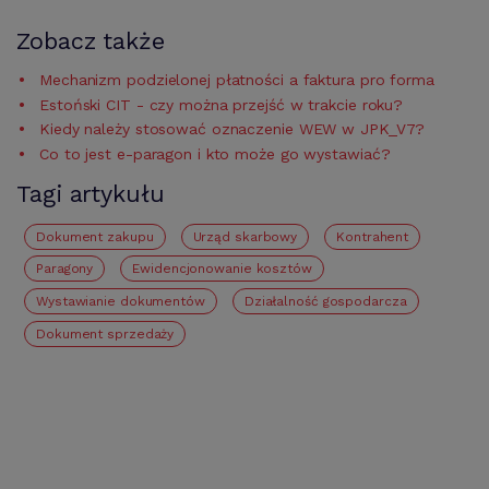
Zobacz także
Mechanizm podzielonej płatności a faktura pro forma
Estoński CIT - czy można przejść w trakcie roku?
Kiedy należy stosować oznaczenie WEW w JPK_V7?
Co to jest e-paragon i kto może go wystawiać?
Tagi artykułu
Dokument zakupu
urząd skarbowy
Kontrahent
paragony
Ewidencjonowanie kosztów
Wystawianie dokumentów
działalność gospodarcza
Dokument sprzedaży