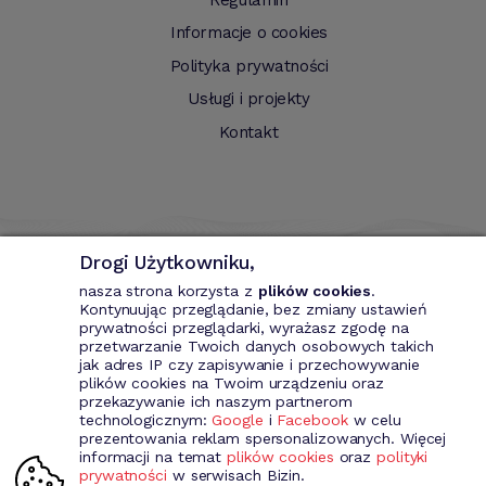
Informacje o cookies
Polityka prywatności
Usługi i projekty
Kontakt
Drogi Użytkowniku,
nasza strona korzysta z
plików cookies
.
Kontynuując przeglądanie, bez zmiany ustawień
prywatności przeglądarki, wyrażasz zgodę na
przetwarzanie Twoich danych osobowych takich
Bizin - System wspomagający przedsiębiorce. Wystawianie
jak adres IP czy zapisywanie i przechowywanie
dokumentów przychodowych (faktury VAT, fakury marża, faktury
plików cookies na Twoim urządzeniu oraz
MP, rachunki itd.). Rejestr kontrahentów wraz z rozbudowaną
przekazywanie ich naszym partnerom
analizą, gospodarka magazynowa, środki trwale, analiza sprzedaży i
technologicznym:
Google
i
Facebook
w celu
kosztów prowadzenia działalności itd.
prezentowania reklam spersonalizowanych. Więcej
informacji na temat
plików cookies
oraz
polityki
prywatności
w serwisach Bizin.