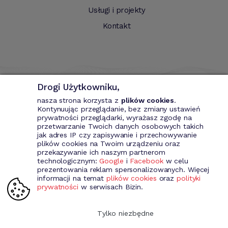
Usługi i projekty
Kontakt
Drogi Użytkowniku,
nasza strona korzysta z
plików cookies
.
Kontynuując przeglądanie, bez zmiany ustawień
prywatności przeglądarki, wyrażasz zgodę na
przetwarzanie Twoich danych osobowych takich
Bizin - System wspomagający przedsiębiorce. Wystawianie
jak adres IP czy zapisywanie i przechowywanie
dokumentów przychodowych (faktury VAT, fakury marża, faktury
plików cookies na Twoim urządzeniu oraz
MP, rachunki itd.). Rejestr kontrahentów wraz z rozbudowaną
przekazywanie ich naszym partnerom
analizą, gospodarka magazynowa, środki trwale, analiza sprzedaży i
technologicznym:
Google
i
Facebook
w celu
kosztów prowadzenia działalności itd.
prezentowania reklam spersonalizowanych. Więcej
informacji na temat
plików cookies
oraz
polityki
prywatności
w serwisach Bizin.
Dołącz do nas
Tylko niezbędne