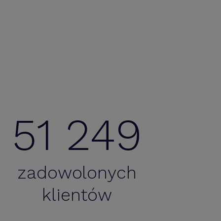
51 249
zadowolonych
klientów
ecam Bizin.pl. My używamy go jako narzędzie dla
ilnego przedstawiciela i sprawdza się. Często są
wadzane zmiany na prośbę użytkownika - co jest