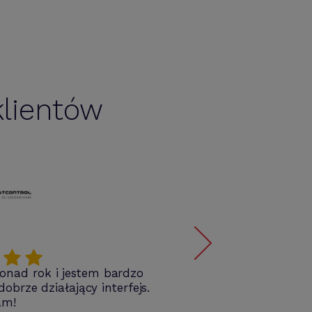
lientów
nad rok i jestem bardzo
Pol
brze działający interfejs.
mob
am!
wpro