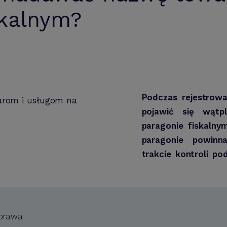
skalnym?
Podczas rejestrowa
pojawić się wątp
paragonie fiskaln
paragonie powinna
trakcie kontroli p
 prawa