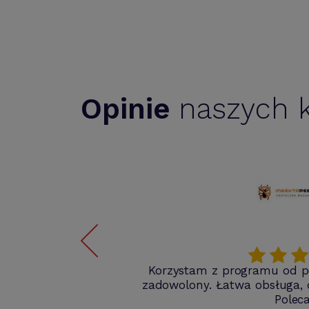
Opinie
naszych k
 to
Korzystam z programu od po
zadowolony. Łatwa obsługa, do
Polec