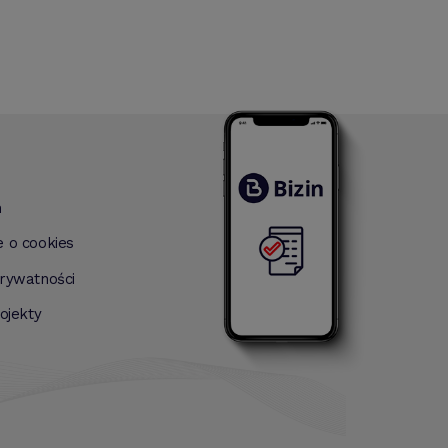
bardzo pomocne :)
n
e o cookies
prywatności
rojekty