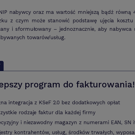
 NIP nabywcy oraz ma wartość mniejszą bądź równą 45
iązku z czym może stanowić podstawę ujęcia koszt
any i sformułowany – jednoznacznie, aby nabywca n
nabywanych towarów/usług.
Y
epszy program do fakturowania!
łna integracja z KSeF 2.0 bez dodatkowych opłat
zystkie rodzaje faktur dla każdej firmy
ecyzyjny i niezawodny magazyn z numerami EAN, SN i
jestry kontrahentów, usług, środków trwałych, wyposa