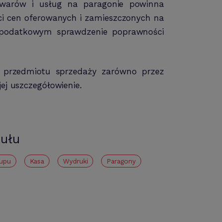
 towarów i usług na paragonie powinna
ci cen oferowanych i zamieszczonych na
 podatkowym sprawdzenie poprawności
ę przedmiotu sprzedaży zarówno przez
ej uszczegółowienie.
kułu
upu
kasa
Wydruki
paragony