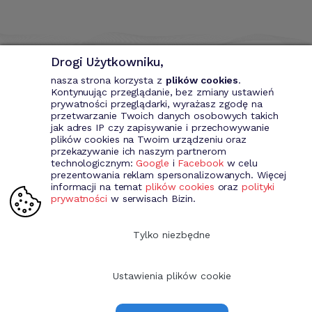
Drogi Użytkowniku,
nasza strona korzysta z
plików cookies
.
Kontynuując przeglądanie, bez zmiany ustawień
prywatności przeglądarki, wyrażasz zgodę na
przetwarzanie Twoich danych osobowych takich
Bizin - System wspomagający przedsiębiorce. Wystawianie
jak adres IP czy zapisywanie i przechowywanie
dokumentów przychodowych (faktury VAT, fakury marża, faktury
plików cookies na Twoim urządzeniu oraz
MP, rachunki itd.). Rejestr kontrahentów wraz z rozbudowaną
przekazywanie ich naszym partnerom
analizą, gospodarka magazynowa, środki trwale, analiza sprzedaży i
technologicznym:
Google
i
Facebook
w celu
kosztów prowadzenia działalności itd.
prezentowania reklam spersonalizowanych. Więcej
informacji na temat
plików cookies
oraz
polityki
prywatności
w serwisach Bizin.
Dołącz do nas
Tylko niezbędne
Ustawienia plików cookie
Copyright 2009-2026 Bizin Sp. z o.o.