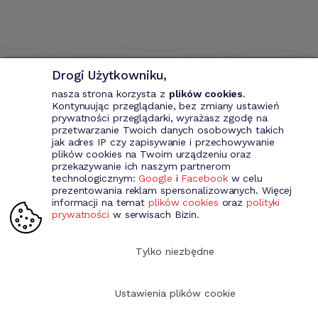
Drogi Użytkowniku,
nasza strona korzysta z
plików cookies
.
Kontynuując przeglądanie, bez zmiany ustawień
prywatności przeglądarki, wyrażasz zgodę na
przetwarzanie Twoich danych osobowych takich
Bizin - System wspomagający przedsiębiorce. Wystawianie
jak adres IP czy zapisywanie i przechowywanie
dokumentów przychodowych (faktury VAT, fakury marża, faktury
plików cookies na Twoim urządzeniu oraz
MP, rachunki itd.). Rejestr kontrahentów wraz z rozbudowaną
przekazywanie ich naszym partnerom
analizą, gospodarka magazynowa, środki trwale, analiza sprzedaży i
technologicznym:
Google
i
Facebook
w celu
kosztów prowadzenia działalności itd.
prezentowania reklam spersonalizowanych. Więcej
informacji na temat
plików cookies
oraz
polityki
prywatności
w serwisach Bizin.
Dołącz do nas
Tylko niezbędne
Ustawienia plików cookie
Copyright 2009-2026 Bizin Sp. z o.o.