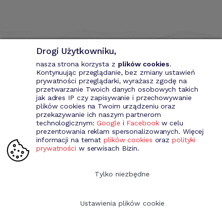
Drogi Użytkowniku,
nasza strona korzysta z
plików cookies
.
Kontynuując przeglądanie, bez zmiany ustawień
prywatności przeglądarki, wyrażasz zgodę na
przetwarzanie Twoich danych osobowych takich
Bizin - System wspomagający przedsiębiorce. Wystawianie
jak adres IP czy zapisywanie i przechowywanie
dokumentów przychodowych (faktury VAT, fakury marża, faktury
plików cookies na Twoim urządzeniu oraz
MP, rachunki itd.). Rejestr kontrahentów wraz z rozbudowaną
przekazywanie ich naszym partnerom
analizą, gospodarka magazynowa, środki trwale, analiza sprzedaży i
technologicznym:
Google
i
Facebook
w celu
kosztów prowadzenia działalności itd.
prezentowania reklam spersonalizowanych. Więcej
informacji na temat
plików cookies
oraz
polityki
prywatności
w serwisach Bizin.
Dołącz do nas
Tylko niezbędne
Ustawienia plików cookie
Copyright 2009-2026 Bizin Sp. z o.o.