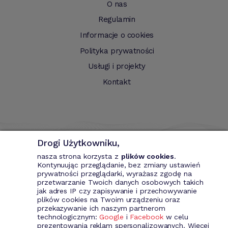
O nas
Regulamin
Informacje o cookies
Polityka prywatności
Usługi i projekty
Kontakt
Drogi Użytkowniku,
nasza strona korzysta z
plików cookies
.
Kontynuując przeglądanie, bez zmiany ustawień
prywatności przeglądarki, wyrażasz zgodę na
przetwarzanie Twoich danych osobowych takich
Bizin - System wspomagający przedsiębiorce. Wystawianie
jak adres IP czy zapisywanie i przechowywanie
dokumentów przychodowych (faktury VAT, fakury marża, faktury
plików cookies na Twoim urządzeniu oraz
MP, rachunki itd.). Rejestr kontrahentów wraz z rozbudowaną
przekazywanie ich naszym partnerom
analizą, gospodarka magazynowa, środki trwale, analiza sprzedaży i
technologicznym:
Google
i
Facebook
w celu
kosztów prowadzenia działalności itd.
prezentowania reklam spersonalizowanych. Więcej