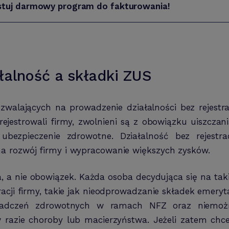
stuj darmowy program do fakturowania!
łalność a składki ZUS
alających na prowadzenie działalności bez rejestra
rejestrowali firmy, zwolnieni są z obowiązku uiszcza
bezpieczenie zdrowotne. Działalność bez rejestr
a rozwój firmy i wypracowanie większych zysków.
cja, a nie obowiązek. Każda osoba decydująca się na 
racji firmy, takie jak nieodprowadzanie składek emery
wiadczeń zdrowotnych w ramach NFZ oraz niemożno
 razie choroby lub macierzyństwa. Jeżeli zatem chce