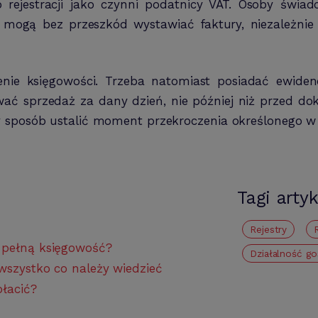
o rejestracji jako czynni podatnicy VAT. Osoby świa
i mogą bez przeszkód wystawiać faktury, niezależni
e księgowości. Trzeba natomiast posiadać ewidencj
ować sprzedaż za dany dzień, nie później niż przed 
y sposób ustalić moment przekroczenia określonego w 
Tagi arty
Rejestry
 pełną księgowość?
działalność g
wszystko co należy wiedzieć
płacić?