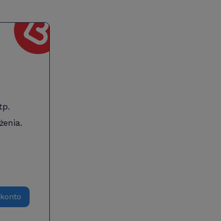
tp.
żenia.
 konto