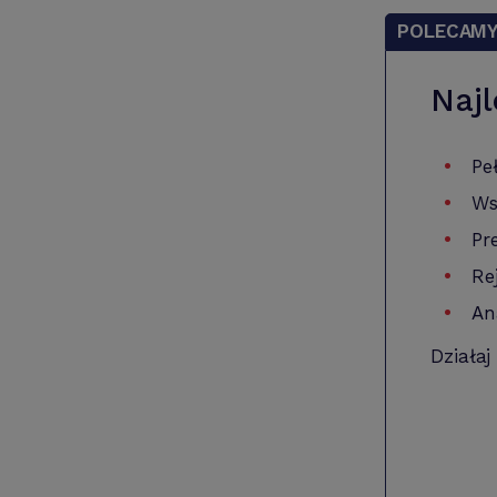
POLECAM
Najl
Pe
Ws
Pr
Re
An
Działaj