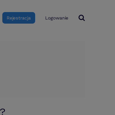
Logowanie
Rejestracja
a?