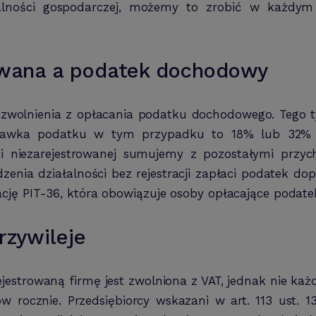
łalności gospodarczej, możemy to zrobić w każdym
rowana a podatek dochodowy
a zwolnienia z opłacania podatku dochodowego. Tego 
Stawka podatku w tym przypadku to 18% lub 32% 
i niezarejestrowanej sumujemy z pozostałymi przy
dzenia działalności bez rejestracji zapłaci podatek d
ję PIT-36, która obowiązuje osoby opłacające podate
rzywileje
estrowaną firmę jest zwolniona z VAT, jednak nie każd
ów rocznie. Przedsiębiorcy wskazani w art. 113 ust.