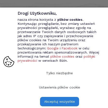
Drogi Użytkowniku,
nasza strona korzysta z
plików cookies
.
Kontynuując przeglądanie, bez zmiany ustawień
prywatności przeglądarki, wyrażasz zgodę na
przetwarzanie Twoich danych osobowych takich
Bizin - System wspomagający przedsiębiorce. Wystawianie
jak adres IP czy zapisywanie i przechowywanie
dokumentów przychodowych (faktury VAT, fakury marża, faktury
plików cookies na Twoim urządzeniu oraz
MP, rachunki itd.). Rejestr kontrahentów wraz z rozbudowaną
przekazywanie ich naszym partnerom
analizą, gospodarka magazynowa, środki trwale, analiza sprzedaży i
technologicznym:
Google
i
Facebook
w celu
kosztów prowadzenia działalności itd.
prezentowania reklam spersonalizowanych. Więcej
informacji na temat
plików cookies
oraz
polityki
prywatności
w serwisach Bizin.
Dołącz do nas
Tylko niezbędne
Ustawienia plików cookie
Copyright 2009-2026 Bizin Sp. z o.o.
Akceptuj wszystkie