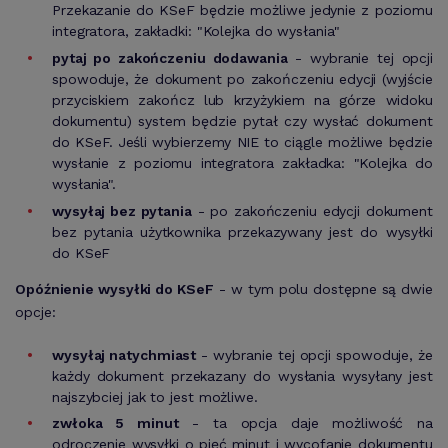
Przekazanie do KSeF będzie możliwe jedynie z poziomu
integratora, zakładki: "Kolejka do wysłania"
pytaj po zakończeniu dodawania
- wybranie tej opcji
spowoduje, że dokument po zakończeniu edycji (wyjście
przyciskiem zakończ lub krzyżykiem na górze widoku
dokumentu) system będzie pytał czy wysłać dokument
do KSeF. Jeśli wybierzemy NIE to ciągle
możliwe będzie
wysłanie z poziomu integratora zakładka: "Kolejka do
wysłania".
wysyłaj bez pytania
- po zakończeniu edycji dokument
bez pytania użytkownika przekazywany jest do wysyłki
do KSeF
Opóźnienie wysyłki do KSeF
- w tym polu dostępne są dwie
opcje:
wysyłaj natychmiast
- wybranie tej opcji spowoduje, że
każdy dokument przekazany do wysłania wysyłany jest
najszybciej jak to jest możliwe.
zwłoka 5 minut
- ta opcja daje możliwość na
odroczenie wysyłki o pięć minut i wycofanie dokumentu