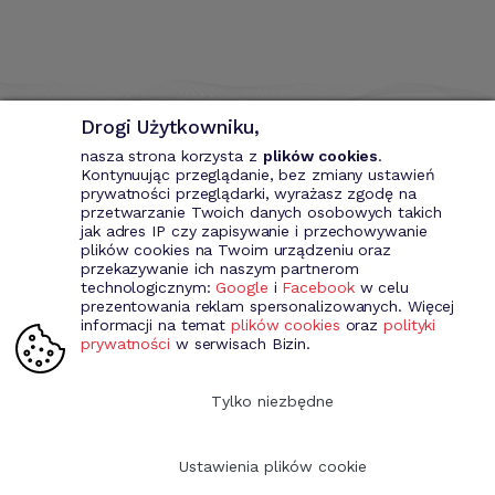
Drogi Użytkowniku,
nasza strona korzysta z
plików cookies
.
Kontynuując przeglądanie, bez zmiany ustawień
prywatności przeglądarki, wyrażasz zgodę na
przetwarzanie Twoich danych osobowych takich
Bizin - System wspomagający przedsiębiorce. Wystawianie
jak adres IP czy zapisywanie i przechowywanie
dokumentów przychodowych (faktury VAT, fakury marża, faktury
plików cookies na Twoim urządzeniu oraz
MP, rachunki itd.). Rejestr kontrahentów wraz z rozbudowaną
przekazywanie ich naszym partnerom
analizą, gospodarka magazynowa, środki trwale, analiza sprzedaży i
technologicznym:
Google
i
Facebook
w celu
kosztów prowadzenia działalności itd.
prezentowania reklam spersonalizowanych. Więcej
informacji na temat
plików cookies
oraz
polityki
prywatności
w serwisach Bizin.
Dołącz do nas
Tylko niezbędne
Ustawienia plików cookie
Copyright 2009-2026 Bizin Sp. z o.o.