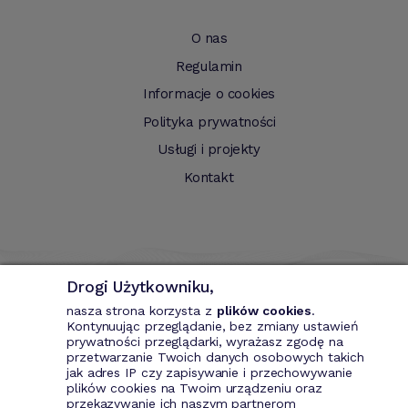
O nas
Regulamin
Informacje o cookies
Polityka prywatności
Usługi i projekty
Kontakt
Drogi Użytkowniku,
nasza strona korzysta z
plików cookies
.
Kontynuując przeglądanie, bez zmiany ustawień
prywatności przeglądarki, wyrażasz zgodę na
przetwarzanie Twoich danych osobowych takich
Bizin - System wspomagający przedsiębiorce. Wystawianie
jak adres IP czy zapisywanie i przechowywanie
dokumentów przychodowych (faktury VAT, fakury marża, faktury
plików cookies na Twoim urządzeniu oraz
MP, rachunki itd.). Rejestr kontrahentów wraz z rozbudowaną
przekazywanie ich naszym partnerom