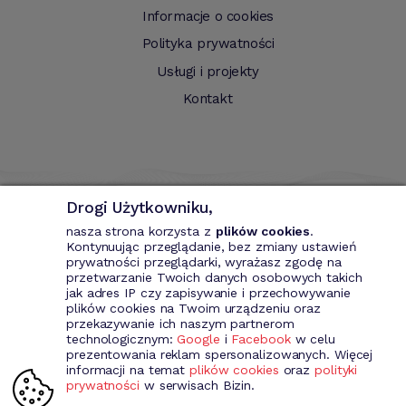
Informacje o cookies
Polityka prywatności
Usługi i projekty
Kontakt
Drogi Użytkowniku,
nasza strona korzysta z
plików cookies
.
Kontynuując przeglądanie, bez zmiany ustawień
prywatności przeglądarki, wyrażasz zgodę na
przetwarzanie Twoich danych osobowych takich
Bizin - System wspomagający przedsiębiorce. Wystawianie
jak adres IP czy zapisywanie i przechowywanie
dokumentów przychodowych (faktury VAT, fakury marża, faktury
plików cookies na Twoim urządzeniu oraz
MP, rachunki itd.). Rejestr kontrahentów wraz z rozbudowaną
przekazywanie ich naszym partnerom
analizą, gospodarka magazynowa, środki trwale, analiza sprzedaży i
technologicznym:
Google
i
Facebook
w celu
kosztów prowadzenia działalności itd.
prezentowania reklam spersonalizowanych. Więcej
informacji na temat
plików cookies
oraz
polityki
prywatności
w serwisach Bizin.