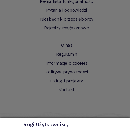
Pełna lista funkcjonalności
Pytania i odpowiedzi
Niezbędnik przedsiębiorcy
Rejestry magazynowe
O nas
Regulamin
Informacje o cookies
Polityka prywatności
Usługi i projekty
Kontakt
Drogi Użytkowniku,