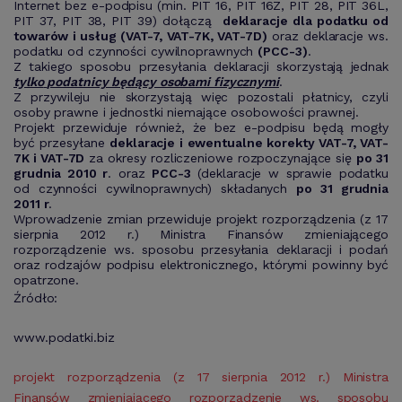
Internet bez e-podpisu (min. PIT 16, PIT 16Z, PIT 28, PIT 36L,
PIT 37, PIT 38, PIT 39) dołączą
deklaracje dla podatku od
towarów i usług (VAT-7, VAT-7K, VAT-7D)
oraz deklaracje ws.
podatku od czynności cywilnoprawnych
(PCC-3)
.
Z takiego sposobu przesyłania deklaracji skorzystają jednak
tylko
podatnicy będący osobami fizycznymi
.
Z przywileju nie skorzystają więc pozostali płatnicy, czyli
osoby prawne i jednostki niemające osobowości prawnej.
Projekt przewiduje również, że bez e-podpisu będą mogły
być przesyłane
deklaracje i ewentualne korekty VAT-7, VAT-
7K i VAT-7D
za okresy rozliczeniowe rozpoczynające się
po 31
grudnia 2010 r
. oraz
PCC-3
(deklaracje w sprawie podatku
od czynności cywilnoprawnych) składanych
po 31 grudnia
2011 r
.
Wprowadzenie zmian przewiduje projekt rozporządzenia (z 17
sierpnia 2012 r.) Ministra Finansów zmieniającego
rozporządzenie ws. sposobu przesyłania deklaracji i podań
oraz rodzajów podpisu elektronicznego, którymi powinny być
opatrzone.
Źródło:
www.podatki.biz
projekt rozporządzenia (z 17 sierpnia 2012 r.) Ministra
Finansów zmieniającego rozporządzenie ws. sposobu