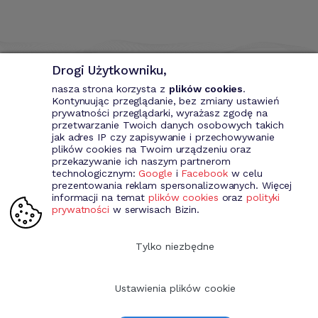
Drogi Użytkowniku,
nasza strona korzysta z
plików cookies
.
Kontynuując przeglądanie, bez zmiany ustawień
prywatności przeglądarki, wyrażasz zgodę na
przetwarzanie Twoich danych osobowych takich
Bizin - System wspomagający przedsiębiorce. Wystawianie
jak adres IP czy zapisywanie i przechowywanie
dokumentów przychodowych (faktury VAT, fakury marża, faktury
plików cookies na Twoim urządzeniu oraz
MP, rachunki itd.). Rejestr kontrahentów wraz z rozbudowaną
przekazywanie ich naszym partnerom
analizą, gospodarka magazynowa, środki trwale, analiza sprzedaży i
technologicznym:
Google
i
Facebook
w celu
kosztów prowadzenia działalności itd.
prezentowania reklam spersonalizowanych. Więcej
informacji na temat
plików cookies
oraz
polityki
prywatności
w serwisach Bizin.
Dołącz do nas
Tylko niezbędne
Ustawienia plików cookie
Copyright 2009-2026 Bizin Sp. z o.o.