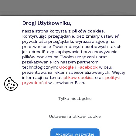
Drogi Użytkowniku,
nasza strona korzysta z
plików cookies
.
Kontynuując przeglądanie, bez zmiany ustawień
prywatności przeglądarki, wyrażasz zgodę na
przetwarzanie Twoich danych osobowych takich
Bizin - System wspomagający przedsiębiorce. Wystawianie
jak adres IP czy zapisywanie i przechowywanie
dokumentów przychodowych (faktury VAT, fakury marża, faktury
plików cookies na Twoim urządzeniu oraz
MP, rachunki itd.). Rejestr kontrahentów wraz z rozbudowaną
przekazywanie ich naszym partnerom
analizą, gospodarka magazynowa, środki trwale, analiza sprzedaży i
technologicznym:
Google
i
Facebook
w celu
kosztów prowadzenia działalności itd.
prezentowania reklam spersonalizowanych. Więcej
informacji na temat
plików cookies
oraz
polityki
prywatności
w serwisach Bizin.
Dołącz do nas
Tylko niezbędne
Ustawienia plików cookie
Copyright 2009-2026 Bizin Sp. z o.o.
Akceptuj wszystkie