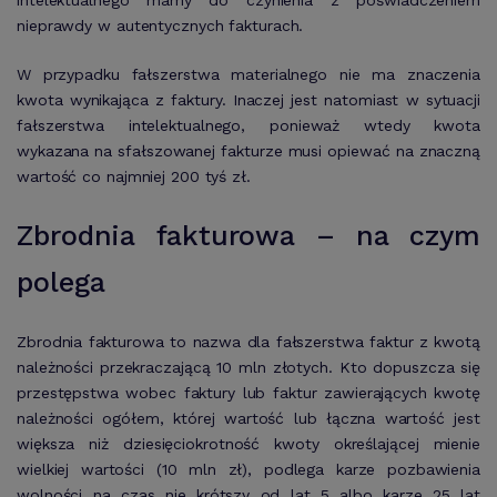
intelektualnego mamy do czynienia z poświadczeniem
nieprawdy w autentycznych fakturach.
W przypadku fałszerstwa materialnego nie ma znaczenia
kwota wynikająca z faktury. Inaczej jest natomiast w sytuacji
fałszerstwa intelektualnego, ponieważ wtedy kwota
wykazana na sfałszowanej fakturze musi opiewać na znaczną
wartość co najmniej 200 tyś zł.
Zbrodnia fakturowa – na czym
polega
Zbrodnia fakturowa to nazwa dla fałszerstwa faktur z kwotą
należności przekraczającą 10 mln złotych. Kto dopuszcza się
przestępstwa wobec faktury lub faktur zawierających kwotę
należności ogółem, której wartość lub łączna wartość jest
większa niż dziesięciokrotność kwoty określającej mienie
wielkiej wartości (10 mln zł), podlega karze pozbawienia
wolności na czas nie krótszy od lat 5 albo karze 25 lat