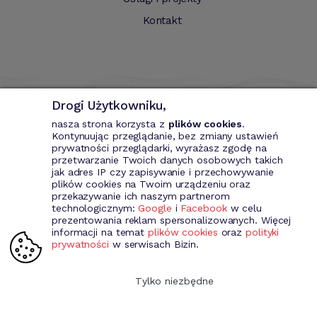
Kontakt
Drogi Użytkowniku,
nasza strona korzysta z
plików cookies
.
Kontynuując przeglądanie, bez zmiany ustawień
prywatności przeglądarki, wyrażasz zgodę na
przetwarzanie Twoich danych osobowych takich
Bizin - System wspomagający przedsiębiorce. Wystawianie
jak adres IP czy zapisywanie i przechowywanie
dokumentów przychodowych (faktury VAT, fakury marża, faktury
plików cookies na Twoim urządzeniu oraz
MP, rachunki itd.). Rejestr kontrahentów wraz z rozbudowaną
przekazywanie ich naszym partnerom
analizą, gospodarka magazynowa, środki trwale, analiza sprzedaży i
technologicznym:
Google
i
Facebook
w celu
kosztów prowadzenia działalności itd.
prezentowania reklam spersonalizowanych. Więcej
informacji na temat
plików cookies
oraz
polityki
prywatności
w serwisach Bizin.
Dołącz do nas
Tylko niezbędne