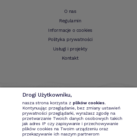
O nas
Regulamin
Informacje o cookies
Polityka prywatności
Usługi i projekty
Kontakt
Drogi Użytkowniku,
nasza strona korzysta z
plików cookies
.
Kontynuując przeglądanie, bez zmiany ustawień
prywatności przeglądarki, wyrażasz zgodę na
przetwarzanie Twoich danych osobowych takich
Bizin - System wspomagający przedsiębiorce. Wystawianie
jak adres IP czy zapisywanie i przechowywanie
dokumentów przychodowych (faktury VAT, fakury marża, faktury
plików cookies na Twoim urządzeniu oraz
MP, rachunki itd.). Rejestr kontrahentów wraz z rozbudowaną
przekazywanie ich naszym partnerom