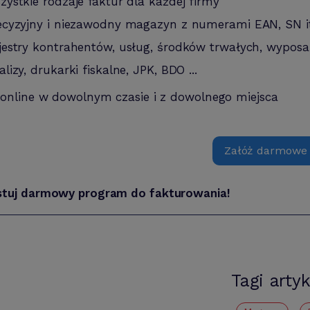
zystkie rodzaje faktur dla każdej firmy
ecyzyjny i niezawodny magazyn z numerami EAN, SN i
jestry kontrahentów, usług, środków trwałych, wyposa
alizy, drukarki fiskalne, JPK, BDO ...
 online w dowolnym czasie i z dowolnego miejsca
Załóż darmowe
stuj darmowy program do fakturowania!
Tagi arty