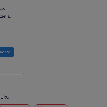
tp.
żenia.
 konto
kułu