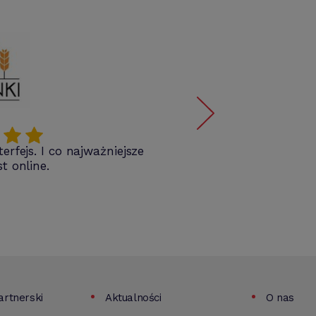
erfejs. I co najważniejsze
Wie
t online.
rtnerski
Aktualności
O nas