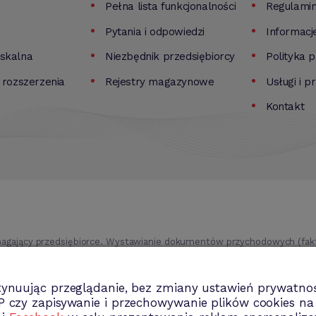
Pełna lista funkcjonalności
Regulami
Pytania i odpowiedzi
Informacj
iskalna
Niezbędnik przedsiębiorcy
Polityka 
i rozszerzenia
Rejestry magazynowe
Usługi i p
Kontakt
agający przedsiębiorce. Wystawianie dokumentów przychodowych (faktu
ki itd.). Rejestr kontrahentów wraz z rozbudowaną analizą, gospodarka
trwale, analiza sprzedaży i kosztów prowadzenia działalności itd.
tynuując przeglądanie, bez zmiany ustawień prywatnoś
P czy zapisywanie i przechowywanie plików cookies n