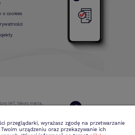
n
e o cookies
prywatności
rojekty
ry VAT, fakury marża,
 magazynowa, środki
Dołącz do nas
ci przeglądarki, wyrażasz zgodę na przetwarzanie
a Twoim urządzeniu oraz przekazywanie ich