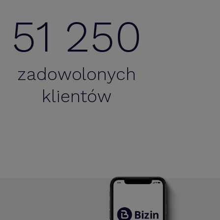
51 250
zadowolonych
klientów
le rozbudowanych funkcjonalności oraz dostęp z
każdego miejsca i o każdej porze – super.