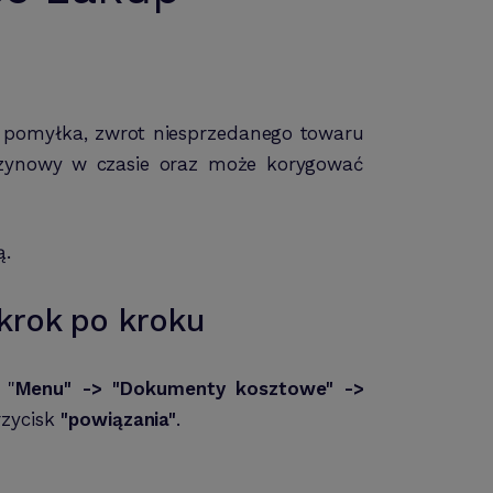
 pomyłka, zwrot niesprzedanego towaru
azynowy w czasie oraz może korygować
ą.
krok po kroku
 "
Menu" -> "Dokumenty kosztowe" ->
rzycisk
"powiązania"
.