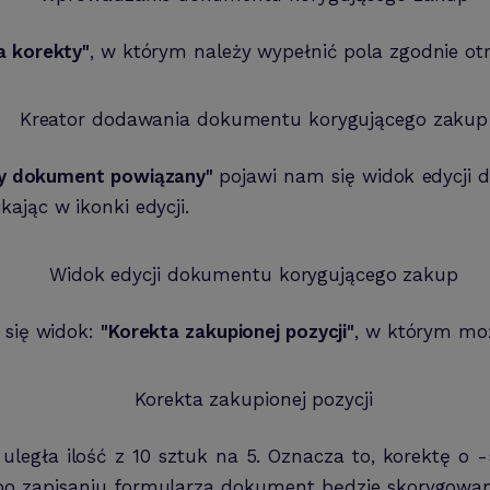
a korekty"
, w którym należy wypełnić pola zgodnie
y dokument powiązany"
pojawi nam się widok edycj
ając w ikonki edycji.
 się widok:
"Korekta zakupionej pozycji"
, w którym moż
legła ilość z 10 sztuk na 5. Oznacza to, korektę o
i po zapisaniu formularza dokument będzie skorygowa