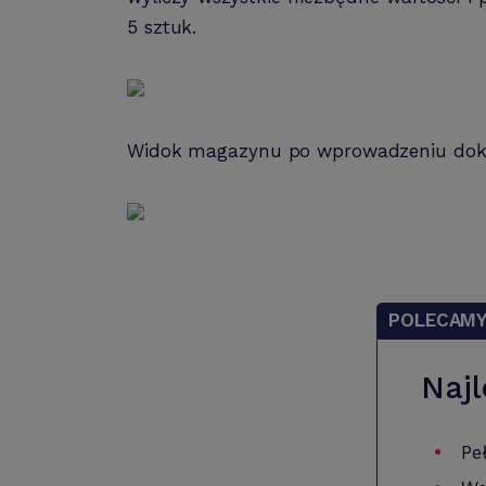
5 sztuk.
Widok magazynu po wprowadzeniu do
POLECAM
Najl
Pe