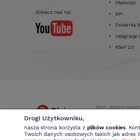
Płatności
Zobacz nas na:
API
Drukarka f
Integracje 
KSeF 2.0
Bizin - System wspom
faktury MP, rachun
Drogi Użytkowniku,
nasza strona korzysta z
plików cookies
. Kon
Twoich danych osobowych takich jak adres I