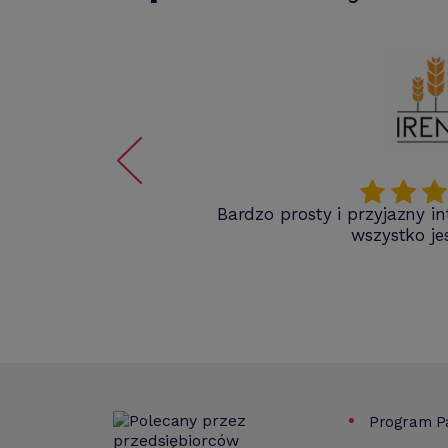
Bardzo prosty i przyjazny int
w do
wszystko jes
Program Pa