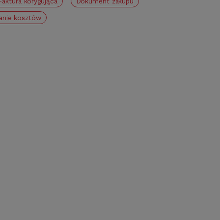
faktura korygująca
Dokument zakupu
anie kosztów