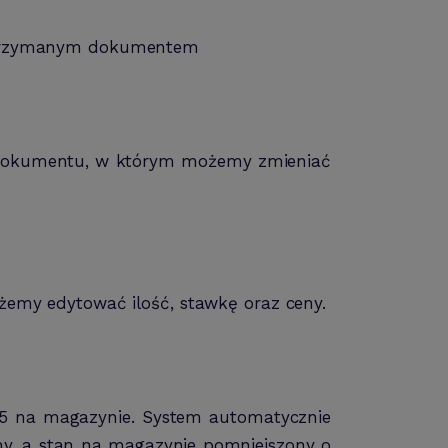
 otrzymanym dokumentem
i dokumentu, w którym możemy zmieniać
emy edytować ilość, stawkę oraz ceny.
 -5 na magazynie. System automatycznie
ny, a stan na magazynie pomniejszony o