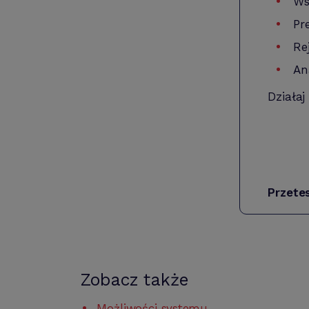
Ws
Pr
Re
An
Działaj
Przete
Zobacz także
Możliwości systemu