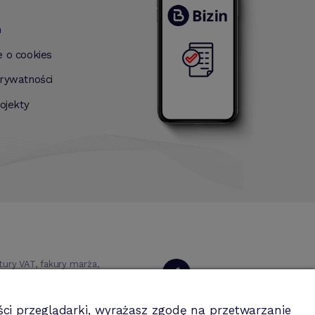
n
e o cookies
prywatności
rojekty
ry VAT, fakury marża,
 magazynowa, środki
Dołącz do nas
ci przeglądarki, wyrażasz zgodę na przetwarzanie