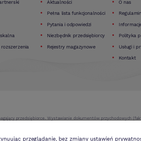
rtnerski
Aktualności
O nas
Pełna lista funkcjonalności
Regulami
Pytania i odpowiedzi
Informacj
iskalna
Niezbędnik przedsiębiorcy
Polityka 
i rozszerzenia
Rejestry magazynowe
Usługi i p
Kontakt
agający przedsiębiorce. Wystawianie dokumentów przychodowych (faktu
ki itd.). Rejestr kontrahentów wraz z rozbudowaną analizą, gospodarka
trwale, analiza sprzedaży i kosztów prowadzenia działalności itd.
tynuując przeglądanie, bez zmiany ustawień prywatnoś