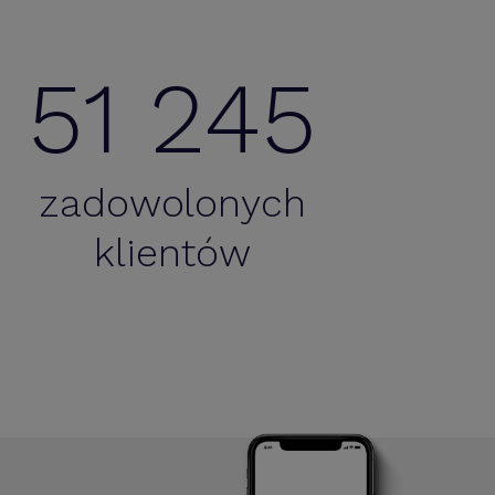
51 245
zadowolonych
stem bardzo zadowolona z usług. Czysto, jasno,
klientów
przejrzyście i bezproblemowo.