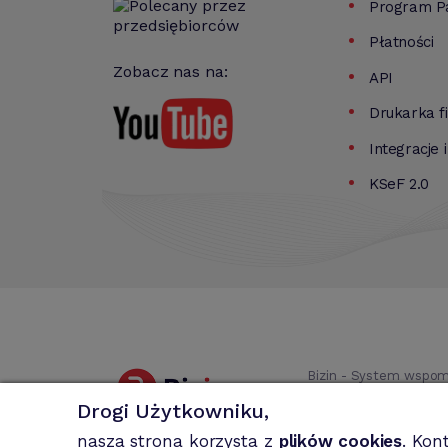
Program Pa
Płatności
Zobacz nas na:
API
Drukarka f
Integracje 
KSeF 2.0
Bizin - System wspom
faktury MP, rachun
Drogi Użytkowniku,
nasza strona korzysta z
plików cookies
. Kon