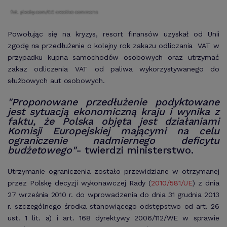
fot. pixaby.com/CC creative commons
Powołując się na kryzys, resort finansów uzyskał od Unii
zgodę na przedłużenie o kolejny rok zakazu odliczania VAT w
przypadku kupna samochodów osobowych oraz utrzymać
zakaz odliczenia VAT od paliwa wykorzystywanego do
służbowych aut osobowych.
"Proponowane przedłużenie podyktowane
jest sytuacją ekonomiczną kraju i wynika z
faktu, że Polska objęta jest działaniami
Komisji Europejskiej mającymi na celu
ograniczenie nadmiernego deficytu
budżetowego"
- twierdzi ministerstwo.
Utrzymanie ograniczenia zostało przewidziane w otrzymanej
przez Polskę decyzji wykonawczej Rady (
2010/581/UE
) z dnia
27 września 2010 r. do wprowadzenia do dnia 31 grudnia 2013
r. szczególnego środka stanowiącego odstępstwo od art. 26
ust. 1 lit. a) i art. 168 dyrektywy 2006/112/WE w sprawie