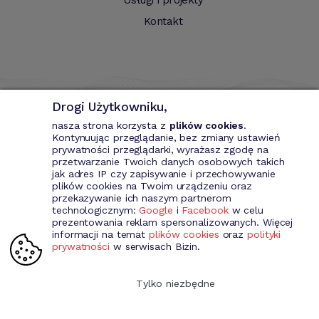
Kontakt
Drogi Użytkowniku,
nasza strona korzysta z
plików cookies
.
Kontynuując przeglądanie, bez zmiany ustawień
prywatności przeglądarki, wyrażasz zgodę na
przetwarzanie Twoich danych osobowych takich
Bizin - System wspomagający przedsiębiorce. Wystawianie
jak adres IP czy zapisywanie i przechowywanie
dokumentów przychodowych (faktury VAT, fakury marża, faktury
plików cookies na Twoim urządzeniu oraz
MP, rachunki itd.). Rejestr kontrahentów wraz z rozbudowaną
przekazywanie ich naszym partnerom
analizą, gospodarka magazynowa, środki trwale, analiza sprzedaży i
technologicznym:
Google
i
Facebook
w celu
kosztów prowadzenia działalności itd.
prezentowania reklam spersonalizowanych. Więcej
informacji na temat
plików cookies
oraz
polityki
prywatności
w serwisach Bizin.
Dołącz do nas
Tylko niezbędne