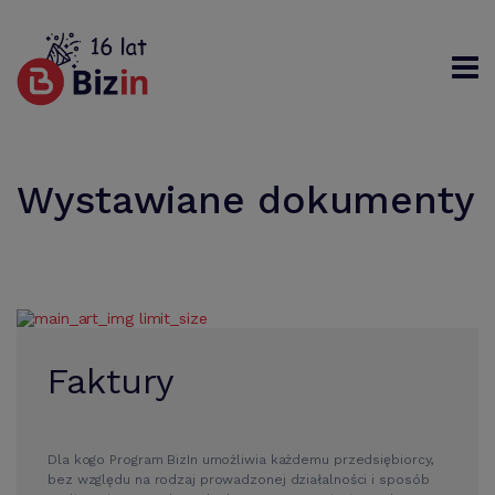
Rejestracja
Logowanie
Wystawiane dokumenty
Szukaj
Faktury
Dla kogo Program BizIn umożliwia każdemu przedsiębiorcy,
bez względu na rodzaj prowadzonej działalności i sposób