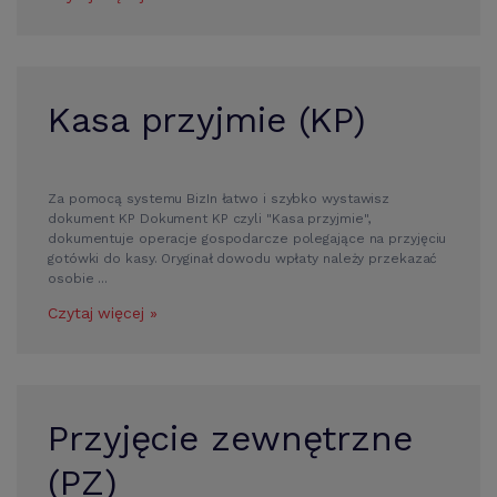
Kasa przyjmie (KP)
Za pomocą systemu BizIn łatwo i szybko wystawisz
dokument KP Dokument KP czyli "Kasa przyjmie",
dokumentuje operacje gospodarcze polegające na przyjęciu
gotówki do kasy. Oryginał dowodu wpłaty należy przekazać
osobie ...
Czytaj więcej »
Przyjęcie zewnętrzne
(PZ)