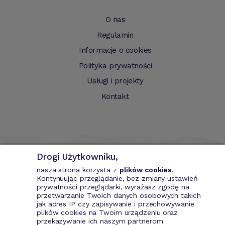
O nas
Regulamin
Informacje o cookies
Polityka prywatności
Usługi i projekty
Kontakt
Drogi Użytkowniku,
nasza strona korzysta z
plików cookies
.
Kontynuując przeglądanie, bez zmiany ustawień
prywatności przeglądarki, wyrażasz zgodę na
przetwarzanie Twoich danych osobowych takich
Bizin - System wspomagający przedsiębiorce. Wystawianie
jak adres IP czy zapisywanie i przechowywanie
dokumentów przychodowych (faktury VAT, fakury marża, faktury
plików cookies na Twoim urządzeniu oraz
MP, rachunki itd.). Rejestr kontrahentów wraz z rozbudowaną
przekazywanie ich naszym partnerom