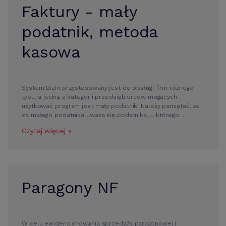
Faktury - mały
podatnik, metoda
kasowa
System BizIn przystosowany jest do obsługi firm różnego
typu, a jedną z kategorii przedsiębiorców mogących
użytkować program jest mały podatnik. Należy pamiętać, że
za małego podatnika uważa się podatnika, u którego ...
Czytaj więcej »
Paragony NF
W celu ewidencjonowania sprzedaży paragonowej i