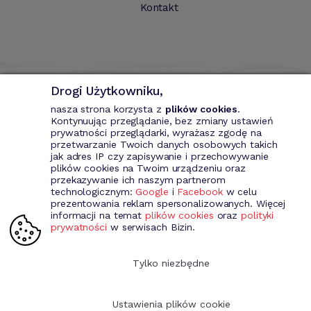
Kontakt
Drogi Użytkowniku,
nasza strona korzysta z
plików cookies
.
Kontynuując przeglądanie, bez zmiany ustawień
prywatności przeglądarki, wyrażasz zgodę na
przetwarzanie Twoich danych osobowych takich
Bizin - System wspomagający przedsiębiorce. Wystawianie
jak adres IP czy zapisywanie i przechowywanie
dokumentów przychodowych (faktury VAT, fakury marża, faktury
plików cookies na Twoim urządzeniu oraz
MP, rachunki itd.). Rejestr kontrahentów wraz z rozbudowaną
przekazywanie ich naszym partnerom
analizą, gospodarka magazynowa, środki trwale, analiza sprzedaży i
technologicznym:
Google
i
Facebook
w celu
kosztów prowadzenia działalności itd.
prezentowania reklam spersonalizowanych. Więcej
informacji na temat
plików cookies
oraz
polityki
prywatności
w serwisach Bizin.
Dołącz do nas
Tylko niezbędne
Ustawienia plików cookie