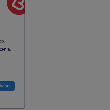
tp.
żenia.
 konto