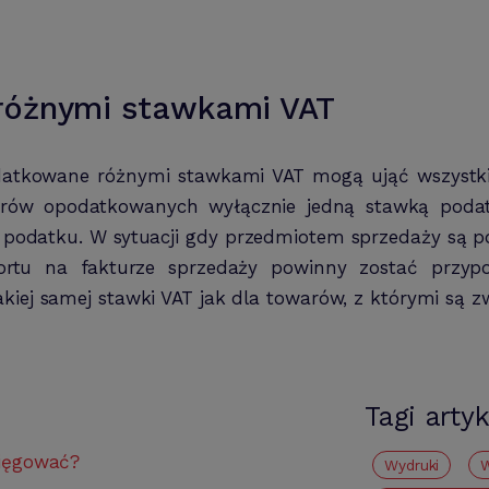
różnymi stawkami VAT
datkowane różnymi stawkami VAT mogą ująć wszystkie
arów opodatkowanych wyłącznie jedną stawką podatk
podatku. W sytuacji gdy przedmiotem sprzedaży są 
ortu na fakturze sprzedaży powinny zostać przy
kiej samej stawki VAT jak dla towarów, z którymi są z
Tagi arty
księgować?
Wydruki