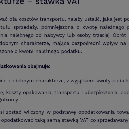
akturze – stawka VAT
ać dla kosztów transportu, należy ustalić, jaka jest
ytułu sprzedaży, pomniejszona o kwotę należnego p
nia należnego od nabywcy lub osoby trzeciej. Obrót 
podobnym charakterze, mające bezpośredni wpływ na
szone o kwotę należnego podatku.
atkowania obejmuje:
ości o podobnym charakterze, z wyjątkiem kwoty podat
je, koszty opakowania, transportu i ubezpieczenia, p
obiorcy
i zostać wliczony w podstawę opodatkowania towar
ży opodatkować taką samą stawką VAT co sprzedawany