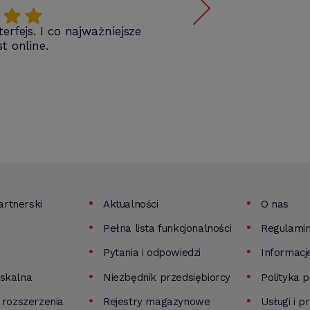
erfejs. I co najważniejsze
t online.
rtnerski
Aktualności
O nas
Pełna lista funkcjonalności
Regulami
Pytania i odpowiedzi
Informacj
iskalna
Niezbędnik przedsiębiorcy
Polityka 
i rozszerzenia
Rejestry magazynowe
Usługi i p