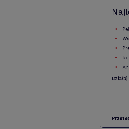
Najl
Pe
Ws
Pr
Re
An
Działaj
Przete