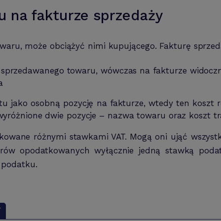
u na fakturze sprzedaży
towaru, może obciążyć nimi kupującego. Fakturę sprz
ę sprzedawanego towaru, wówczas na fakturze widoczn
a
tu jako osobną pozycję na fakturze, wtedy ten koszt 
 wyróżnione dwie pozycje – nazwa towaru oraz koszt t
kowane różnymi stawkami VAT. Mogą oni ująć wszystki
arów opodatkowanych wyłącznie jedną stawką podatk
 podatku.
Y