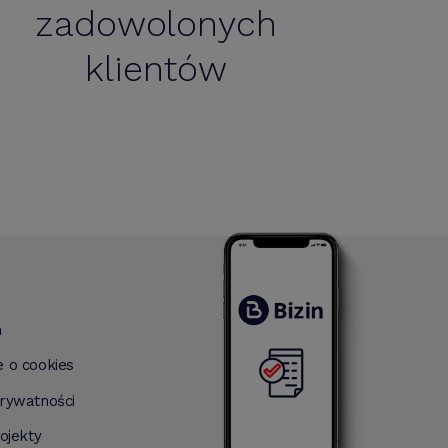
zadowolonych
Profesjonalny system. Szczerze polecam.
klientów
n
e o cookies
prywatności
rojekty