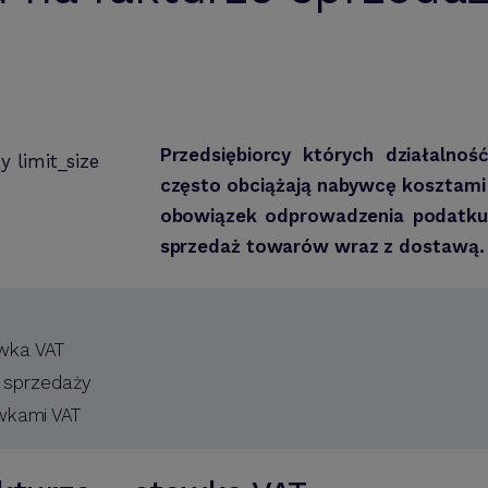
Przedsiębiorcy których działalno
często obciążają nabywcę kosztami
obowiązek odprowadzenia podatku 
sprzedaż towarów wraz z dostawą.
awka VAT
e sprzedaży
wkami VAT