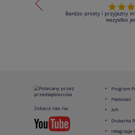
z
Bardzo prosty i przyjazny int
wszystko jes
Program Pa
Płatności
Zobacz nas na:
API
Drukarka f
Integracje 