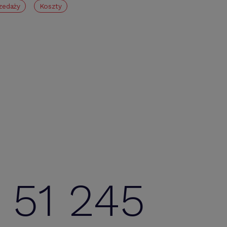
zedaży
koszty
51 245