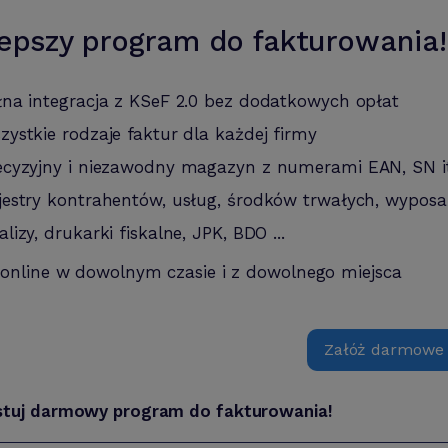
epszy program do fakturowania!
łna integracja z KSeF 2.0 bez dodatkowych opłat
zystkie rodzaje faktur dla każdej firmy
ecyzyjny i niezawodny magazyn z numerami EAN, SN i
jestry kontrahentów, usług, środków trwałych, wyposa
alizy, drukarki fiskalne, JPK, BDO ...
 online w dowolnym czasie i z dowolnego miejsca
Załóż darmowe
stuj darmowy program do fakturowania!