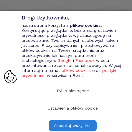
Drogi Użytkowniku,
nasza strona korzysta z
plików cookies
.
Kontynuując przeglądanie, bez zmiany ustawień
prywatności przeglądarki, wyrażasz zgodę na
przetwarzanie Twoich danych osobowych takich
Bizin - System wspomagający przedsiębiorce. Wystawianie
jak adres IP czy zapisywanie i przechowywanie
dokumentów przychodowych (faktury VAT, fakury marża, faktury
plików cookies na Twoim urządzeniu oraz
MP, rachunki itd.). Rejestr kontrahentów wraz z rozbudowaną
przekazywanie ich naszym partnerom
analizą, gospodarka magazynowa, środki trwale, analiza sprzedaży i
technologicznym:
Google
i
Facebook
w celu
kosztów prowadzenia działalności itd.
prezentowania reklam spersonalizowanych. Więcej
informacji na temat
plików cookies
oraz
polityki
prywatności
w serwisach Bizin.
Dołącz do nas
Tylko niezbędne
Ustawienia plików cookie
Copyright 2009-2026 Bizin Sp. z o.o.
Akceptuj wszystkie