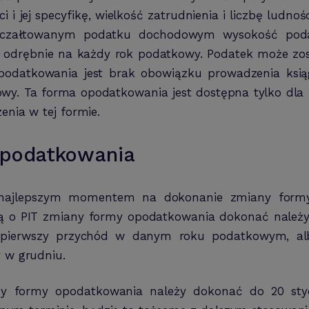
i jej specyfikę, wielkość zatrudnienia i liczbę ludnośc
yczałtowanym podatku dochodowym wysokość podatk
i odrębnie na każdy rok podatkowy. Podatek może zos
 opodatkowania jest brak obowiązku prowadzenia ksi
y. Ta forma opodatkowania jest dostępna tylko dla p
enia w tej formie.
opodatkowania
ą najlepszym momentem na dokonanie zmiany form
wą o PIT zmiany formy opodatkowania dokonać należy 
y pierwszy przychód w danym roku podatkowym, al
y w grudniu.
y formy opodatkowania należy dokonać do 20 styc