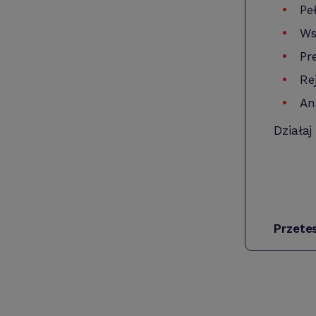
Pe
Ws
Pr
Re
An
Działaj
Przete