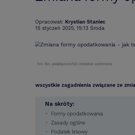
Opracował:
Krystian Staniec
15 styczeń 2025, 15:13 Środa
fot. fot. pixaby.com/CC creative commons
wszystkie zagadnienia związane ze zm
Na skróty:
Formy opodatkowania
Zasady ogólne
Podatek liniowy