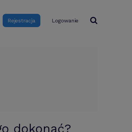
Logowanie
Rejestracja
go dokonać?