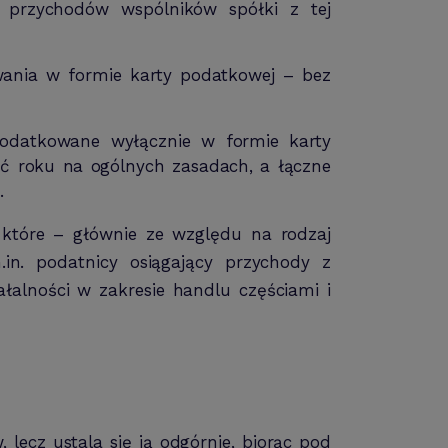
a przychodów wspólników spółki z tej
wania w formie karty podatkowej – bez
opodatkowane wyłącznie w formie karty
ść roku na ogólnych zasadach, a łączne
.
tóre – głównie ze względu na rodzaj
in. podatnicy osiągający przychody z
łalności w zakresie handlu częściami i
ecz ustala się ją odgórnie, biorąc pod