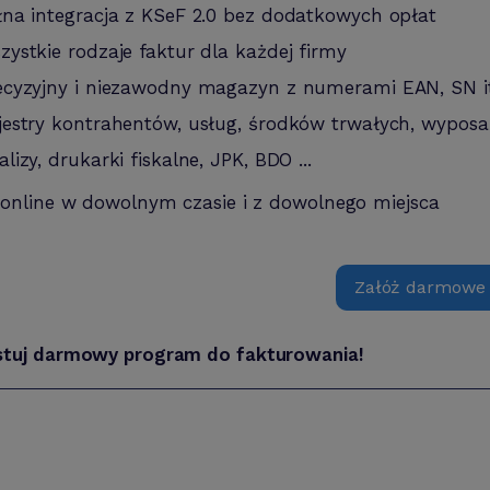
łna integracja z KSeF 2.0 bez dodatkowych opłat
zystkie rodzaje faktur dla każdej firmy
ecyzyjny i niezawodny magazyn z numerami EAN, SN i
jestry kontrahentów, usług, środków trwałych, wyposa
alizy, drukarki fiskalne, JPK, BDO ...
 online w dowolnym czasie i z dowolnego miejsca
Załóż darmowe
stuj darmowy program do fakturowania!