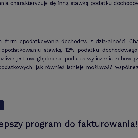
ia charakteryzuje się inną stawką podatku dochodow
ych form opodatkowania dochodów z działalności. Cha
ga opodatkowaniu stawką 12% podatku dochodowego
liwe jest uwzględnienie podczas wyliczenia zobowią
 podatkowych, jak również istnieje możliwość wspólne
Y
epszy program do fakturowania!