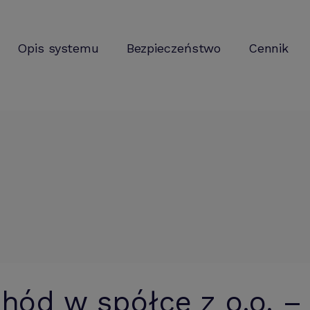
Opis systemu
Bezpieczeństwo
Cennik
ód w spółce z o.o. – 