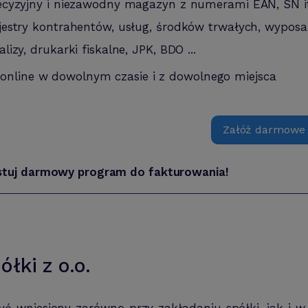
ecyzyjny i niezawodny magazyn z numerami EAN, SN i
jestry kontrahentów, usług, środków trwałych, wyposa
alizy, drukarki fiskalne, JPK, BDO ...
 online w dowolnym czasie i z dowolnego miejsca
Załóż darmowe
stuj darmowy program do fakturowania!
łki z o.o.
yć wniesiony zarówno przy zakładaniu spółki, jak i w 