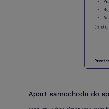
Pr
Re
An
Działaj
Przete
Aport samochodu do spó
Aport, czyli wkład niepieniężny, może b