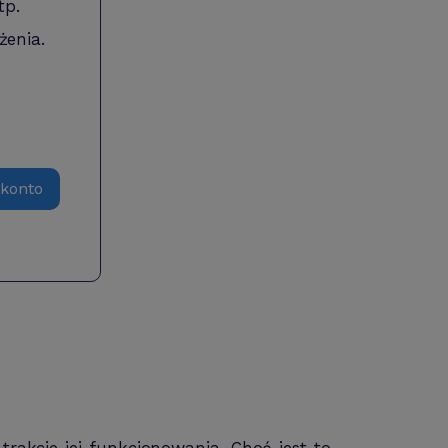
tp.
żenia.
 konto
trakcie jej funkcjonowania. Choć jest to