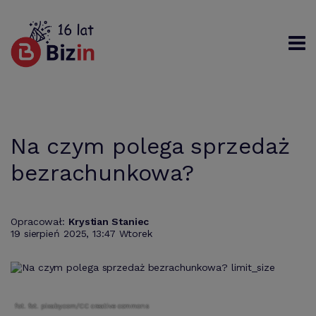
Rejestracja
Logowanie
Szukaj
Na czym polega sprzedaż
bezrachunkowa?
Opracował:
Krystian Staniec
19 sierpień 2025, 13:47 Wtorek
fot. fot. pixaby.com/CC creative commons