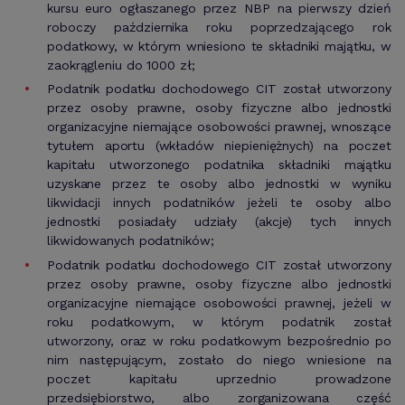
kursu euro ogłaszanego przez NBP na pierwszy dzień
roboczy października roku poprzedzającego rok
podatkowy, w którym wniesiono te składniki majątku, w
zaokrągleniu do 1000 zł;
Podatnik podatku dochodowego CIT został utworzony
przez osoby prawne, osoby fizyczne albo jednostki
organizacyjne niemające osobowości prawnej, wnoszące
tytułem aportu (wkładów niepieniężnych) na poczet
kapitału utworzonego podatnika składniki majątku
uzyskane przez te osoby albo jednostki w wyniku
likwidacji innych podatników jeżeli te osoby albo
jednostki posiadały udziały (akcje) tych innych
likwidowanych podatników;
Podatnik podatku dochodowego CIT został utworzony
przez osoby prawne, osoby fizyczne albo jednostki
organizacyjne niemające osobowości prawnej, jeżeli w
roku podatkowym, w którym podatnik został
utworzony, oraz w roku podatkowym bezpośrednio po
nim następującym, zostało do niego wniesione na
poczet kapitału uprzednio prowadzone
przedsiębiorstwo, albo zorganizowana część