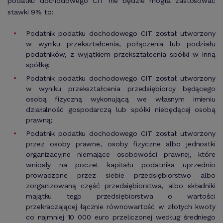
podatku dochodowego CIT nie będzie mogła zastosować
stawki 9% to:
Podatnik podatku dochodowego CIT został utworzony
w wyniku przekształcenia, połączenia lub podziału
podatników, z wyjątkiem przekształcenia spółki w inną
spółkę;
Podatnik podatku dochodowego CIT został utworzony
w wyniku przekształcenia przedsiębiorcy będącego
osobą fizyczną wykonującą we własnym imieniu
działalność gospodarczą lub spółki niebędącej osobą
prawną;
Podatnik podatku dochodowego CIT został utworzony
przez osoby prawne, osoby fizyczne albo jednostki
organizacyjne niemające osobowości prawnej, które
wniosły na poczet kapitału podatnika uprzednio
prowadzone przez siebie przedsiębiorstwo albo
zorganizowaną część przedsiębiorstwa, albo składniki
majątku tego przedsiębiorstwa o wartości
przekraczającej łącznie równowartość w złotych kwoty
co najmniej 10 000 euro przeliczonej według średniego