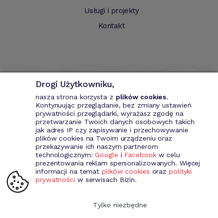
Usługi i projekty
Kontakt
Drogi Użytkowniku,
nasza strona korzysta z
plików cookies
.
Kontynuując przeglądanie, bez zmiany ustawień
prywatności przeglądarki, wyrażasz zgodę na
przetwarzanie Twoich danych osobowych takich
Bizin - System wspomagający przedsiębiorce. Wystawianie
jak adres IP czy zapisywanie i przechowywanie
dokumentów przychodowych (faktury VAT, fakury marża, faktury
plików cookies na Twoim urządzeniu oraz
MP, rachunki itd.). Rejestr kontrahentów wraz z rozbudowaną
przekazywanie ich naszym partnerom
analizą, gospodarka magazynowa, środki trwale, analiza sprzedaży i
technologicznym:
Google
i
Facebook
w celu
kosztów prowadzenia działalności itd.
prezentowania reklam spersonalizowanych. Więcej
informacji na temat
plików cookies
oraz
polityki
prywatności
w serwisach Bizin.
Dołącz do nas
Tylko niezbędne