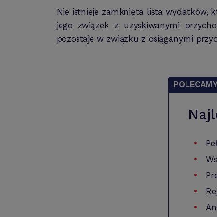
Nie istnieje zamknięta lista wydatków,
jego związek z uzyskiwanymi przychod
pozostaje w związku z osiąganymi przy
POLECAM
Najl
Pe
Ws
Pr
Re
An