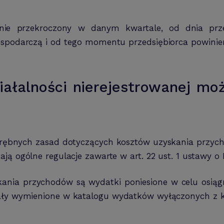
anie przekroczony w danym kwartale, od dnia przek
gospodarczą i od tego momentu przedsiębiorca powini
iałalności nierejestrowanej mo
drębnych zasad dotyczących kosztów uzyskania przych
ją ogólne regulacje zawarte w art. 22 ust. 1 ustawy o P
skania przychodów są wydatki poniesione w celu osią
zostały wymienione w katalogu wydatków wyłączonych z