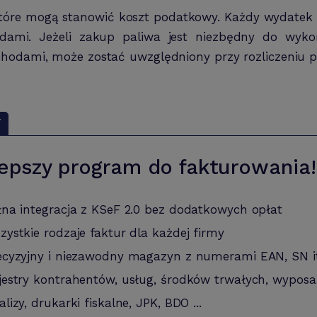
 które mogą stanowić koszt podatkowy. Każdy wydatek n
ami. Jeżeli zakup paliwa jest niezbędny do wykony
chodami, może zostać uwzględniony przy rozliczeniu 
Y
epszy program do fakturowania!
łna integracja z KSeF 2.0 bez dodatkowych opłat
zystkie rodzaje faktur dla każdej firmy
ecyzyjny i niezawodny magazyn z numerami EAN, SN i
jestry kontrahentów, usług, środków trwałych, wyposa
alizy, drukarki fiskalne, JPK, BDO ...