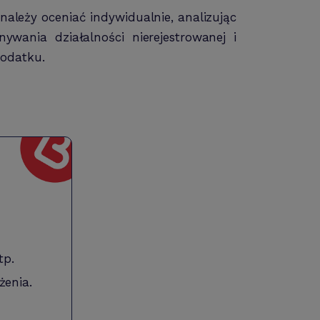
ależy oceniać indywidualnie, analizując
wania działalności nierejestrowanej i
podatku.
tp.
żenia.