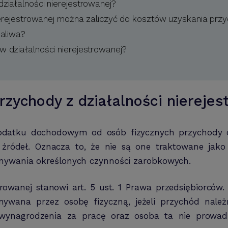
iałalności nierejestrowanej?
ierejestrowanej można zaliczyć do kosztów uzyskania pr
paliwa?
 działalności nierejestrowanej?
zychody z działalności nierejes
podatku dochodowym od osób fizycznych przychody osi
źródeł. Oznacza to, że nie są one traktowane jako p
nywania określonych czynności zarobkowych.
rowanej stanowi art. 5 ust. 1 Prawa przedsiębiorców
ywana przez osobę fizyczną, jeżeli przychód należn
nagrodzenia za pracę oraz osoba ta nie prowadzi