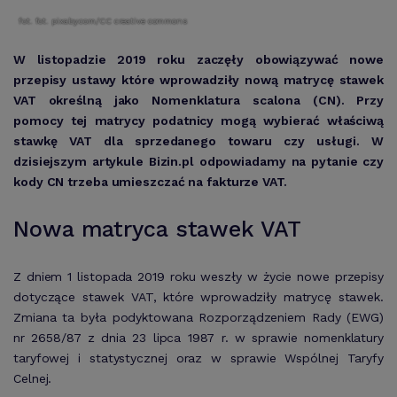
fot. fot. pixaby.com/CC creative commons
W listopadzie 2019 roku zaczęły obowiązywać nowe
przepisy ustawy które wprowadziły nową matrycę stawek
VAT określną jako Nomenklatura scalona (CN). Przy
pomocy tej matrycy podatnicy mogą wybierać właściwą
stawkę VAT dla sprzedanego towaru czy usługi. W
dzisiejszym artykule Bizin.pl odpowiadamy na pytanie czy
kody CN trzeba umieszczać na fakturze VAT.
Nowa matryca stawek VAT
Z dniem 1 listopada 2019 roku weszły w życie nowe przepisy
dotyczące stawek VAT, które wprowadziły matrycę stawek.
Zmiana ta była podyktowana Rozporządzeniem Rady (EWG)
nr 2658/87 z dnia 23 lipca 1987 r. w sprawie nomenklatury
taryfowej i statystycznej oraz w sprawie Wspólnej Taryfy
Celnej.