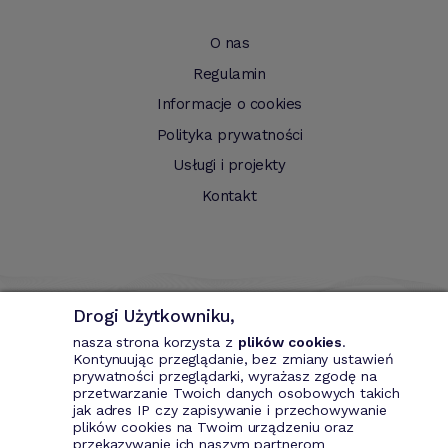
O nas
Regulamin
Informacje o cookies
Polityka prywatności
Usługi i projekty
Kontakt
Drogi Użytkowniku,
nasza strona korzysta z
plików cookies
.
Kontynuując przeglądanie, bez zmiany ustawień
prywatności przeglądarki, wyrażasz zgodę na
przetwarzanie Twoich danych osobowych takich
Bizin - System wspomagający przedsiębiorce. Wystawianie
jak adres IP czy zapisywanie i przechowywanie
dokumentów przychodowych (faktury VAT, fakury marża, faktury
plików cookies na Twoim urządzeniu oraz
MP, rachunki itd.). Rejestr kontrahentów wraz z rozbudowaną
przekazywanie ich naszym partnerom