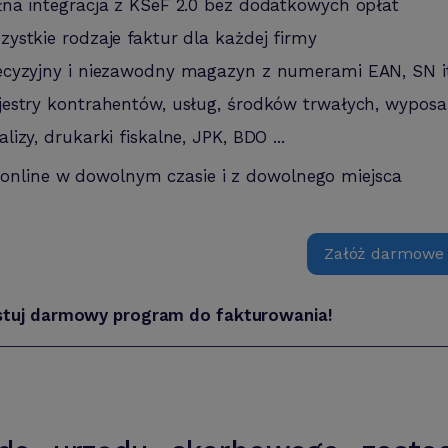
łna integracja z KSeF 2.0 bez dodatkowych opłat
zystkie rodzaje faktur dla każdej firmy
ecyzyjny i niezawodny magazyn z numerami EAN, SN i
jestry kontrahentów, usług, środków trwałych, wyposa
alizy, drukarki fiskalne, JPK, BDO ...
 online w dowolnym czasie i z dowolnego miejsca
Załóż darmowe
stuj darmowy program do fakturowania!