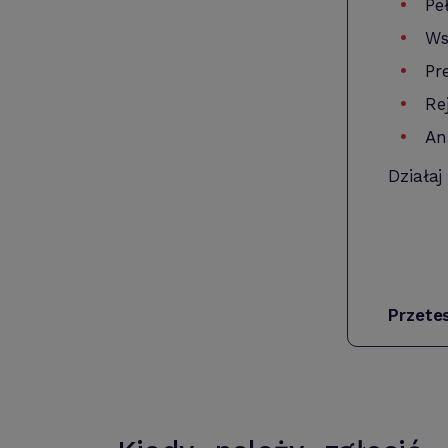
Pe
Ws
Pr
Re
An
Działaj
Przete