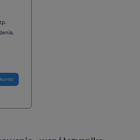
tp.
żenia.
 konto