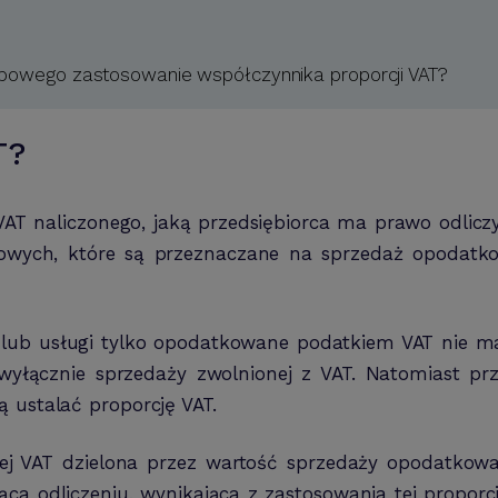
arbowego zastosowanie współczynnika proporcji VAT?
T?
T naliczonego, jaką przedsiębiorca ma prawo odliczy
owych, które są przeznaczane na sprzedaż opodatko
y lub usługi tylko opodatkowane podatkiem VAT nie m
wyłącznie sprzedaży zwolnionej z VAT. Natomiast prz
 ustalać proporcję VAT.
ej VAT dzielona przez wartość sprzedaży opodatkowan
a odliczeniu, wynikająca z zastosowania tej proporcji