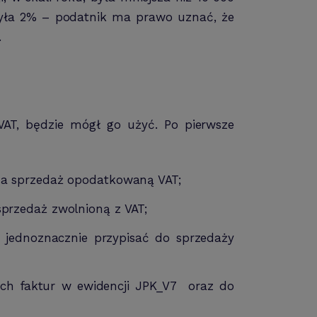
czyła 2% – podatnik ma prawo uznać, że
.
VAT, będzie mógł go użyć. Po pierwsze
na sprzedaż opodatkowaną VAT;
przedaż zwolnioną z VAT;
ę jednoznacznie przypisać do sprzedaży
ych faktur w ewidencji JPK_V7 oraz do