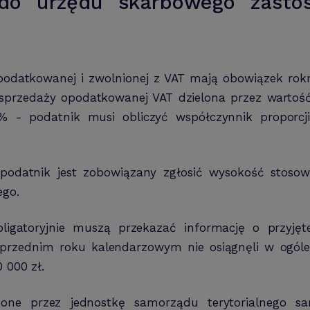
 do urzędu skarbowego zasto
podatkowanej i zwolnionej z VAT mają obowiązek rok
ć sprzedaży opodatkowanej VAT dzielona przez wartoś
% - podatnik musi obliczyć współczynnik proporc
h podatnik jest zobowiązany zgłosić wysokość stoso
ego.
ligatoryjnie muszą przekazać informację o przyjęt
oprzednim roku kalendarzowym nie osiągnęli w ogóle
 000 zł.
zone przez jednostkę samorządu terytorialnego s