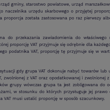
ząd gminy, starostwo powiatowe, urząd marszałkows
 naczelnika urzędu skarbowego o przyjętej proporcj
 proporcja została zastosowana po raz pierwszy albo 
ana do przekazania zawiadomienia do właściwego
órej proporcję VAT przyjmuje się odrębnie dla każdego
ego podatnika VAT, proporcję tę przyjmuje się w wart
 sytuacji gdy grupa VAT dokonuje nabyć towarów lub u
, zwolnionej z VAT oraz opodatkowanej i zwolnionej z
nków grupy wówczas grupa ta jest zobligowana do 
żami, w stosunku do których przysługuje jej prawo 
upa VAT musi ustalić proporcję w sposób szacunkowy.