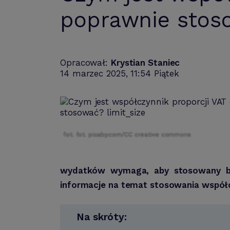
poprawnie stos
Opracował:
Krystian Staniec
14 marzec 2025, 11:54 Piątek
fot. fot. pixaby.com/CC creative commons
wydatków wymaga, aby stosowany był 
informacje na temat stosowania współc
Na skróty: