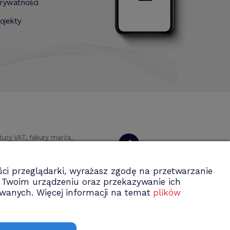
prywatności
rojekty
ry VAT, fakury marża,
 magazynowa, środki
Dołącz do nas
ci przeglądarki, wyrażasz zgodę na przetwarzanie
a Twoim urządzeniu oraz przekazywanie ich
wanych. Więcej informacji na temat
plików