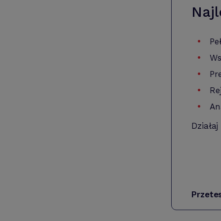
Najl
Pe
Ws
Pr
Re
An
Działaj
Przete