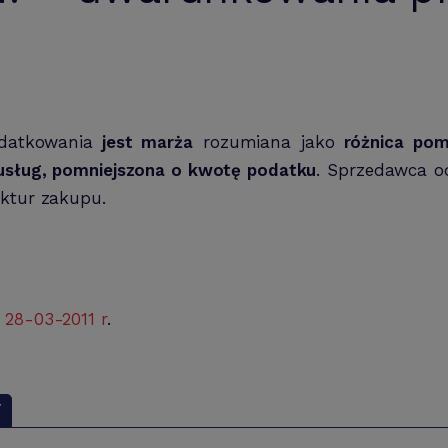
datkowania
jest marża
rozumiana jako
różnica pomi
usług, pomniejszona o kwotę podatku
. Sprzedawca o
aktur zakupu.
 28-03-2011 r
.
Y