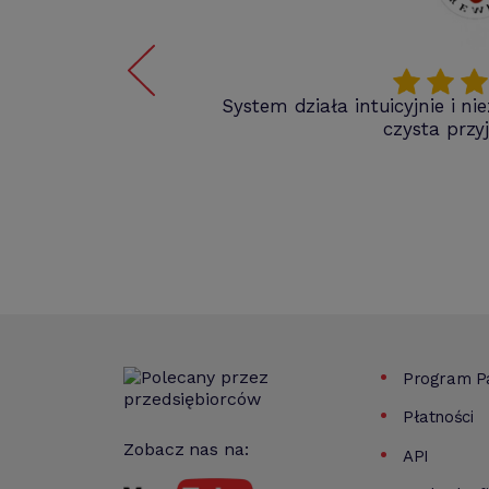
kie
System działa intuicyjnie i n
ieraj,
czysta przy
 w
posób
Program Pa
Płatności
Zobacz nas na:
API