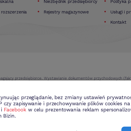
iskalna
Niezbędnik przedsiębiorcy
Polityka 
i rozszerzenia
Rejestry magazynowe
Usługi i p
Kontakt
agający przedsiębiorce. Wystawianie dokumentów przychodowych (faktu
ki itd.). Rejestr kontrahentów wraz z rozbudowaną analizą, gospodarka
trwale, analiza sprzedaży i kosztów prowadzenia działalności itd.
tynuując przeglądanie, bez zmiany ustawień prywatnoś
P czy zapisywanie i przechowywanie plików cookies n
i
Facebook
w celu prezentowania reklam spersonalizo
 Bizin.
Copyright 2009-2026 Bizin Sp. z o.o.