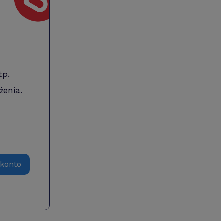
tp.
żenia.
 konto