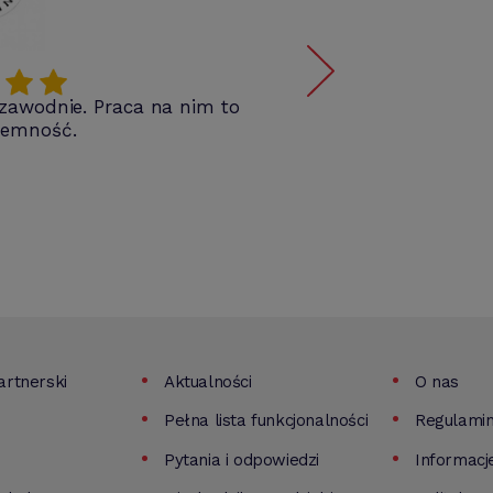
iezawodnie. Praca na nim to
Pol
jemność.
mob
wpro
rtnerski
Aktualności
O nas
Pełna lista funkcjonalności
Regulami
Pytania i odpowiedzi
Informacj