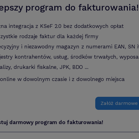
epszy program do fakturowania!
łna integracja z KSeF 2.0 bez dodatkowych opłat
zystkie rodzaje faktur dla każdej firmy
ecyzyjny i niezawodny magazyn z numerami EAN, SN i
jestry kontrahentów, usług, środków trwałych, wyposa
alizy, drukarki fiskalne, JPK, BDO ...
 online w dowolnym czasie i z dowolnego miejsca
Załóż darmowe
stuj darmowy program do fakturowania!