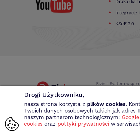
Drukarka f
Integracje 
KSeF 2.0
Bizin - System wspom
faktury MP, rachun
Drogi Użytkowniku,
nasza strona korzysta z
plików cookies
. Kon
Twoich danych osobowych takich jak adres I
naszym partnerom technologicznym:
Google
cookies
oraz
polityki prywatności
w serwisach