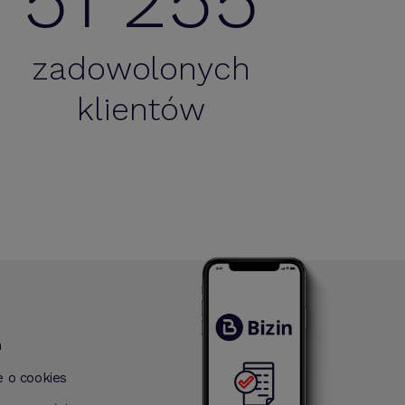
zadowolonych
ecam Bizin.pl. My używamy go jako narzędzie dla
klientów
ilnego przedstawiciela i sprawdza się. Często są
wadzane zmiany na prośbę użytkownika - co jest
bardzo pomocne :)
n
e o cookies