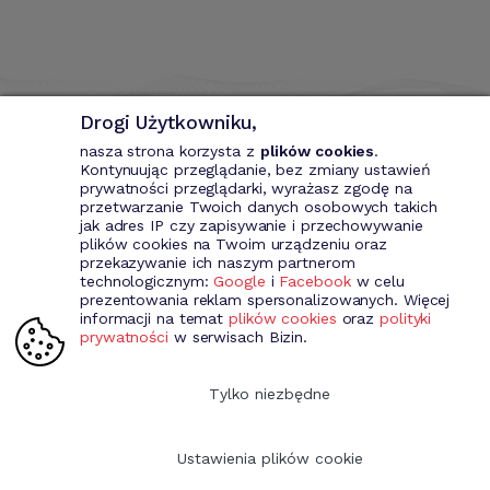
Drogi Użytkowniku,
nasza strona korzysta z
plików cookies
.
Kontynuując przeglądanie, bez zmiany ustawień
prywatności przeglądarki, wyrażasz zgodę na
przetwarzanie Twoich danych osobowych takich
Bizin - System wspomagający przedsiębiorce. Wystawianie
jak adres IP czy zapisywanie i przechowywanie
dokumentów przychodowych (faktury VAT, fakury marża, faktury
plików cookies na Twoim urządzeniu oraz
MP, rachunki itd.). Rejestr kontrahentów wraz z rozbudowaną
przekazywanie ich naszym partnerom
analizą, gospodarka magazynowa, środki trwale, analiza sprzedaży i
technologicznym:
Google
i
Facebook
w celu
kosztów prowadzenia działalności itd.
prezentowania reklam spersonalizowanych. Więcej
informacji na temat
plików cookies
oraz
polityki
prywatności
w serwisach Bizin.
Dołącz do nas
Tylko niezbędne
Ustawienia plików cookie
Copyright 2009-2026 Bizin Sp. z o.o.