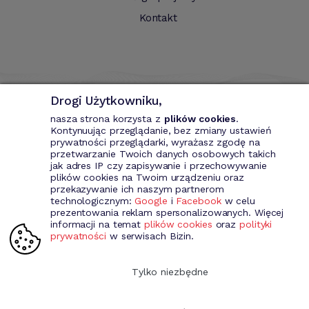
Kontakt
Drogi Użytkowniku,
nasza strona korzysta z
plików cookies
.
Kontynuując przeglądanie, bez zmiany ustawień
prywatności przeglądarki, wyrażasz zgodę na
przetwarzanie Twoich danych osobowych takich
Bizin - System wspomagający przedsiębiorce. Wystawianie
jak adres IP czy zapisywanie i przechowywanie
dokumentów przychodowych (faktury VAT, fakury marża, faktury
plików cookies na Twoim urządzeniu oraz
MP, rachunki itd.). Rejestr kontrahentów wraz z rozbudowaną
przekazywanie ich naszym partnerom
analizą, gospodarka magazynowa, środki trwale, analiza sprzedaży i
technologicznym:
Google
i
Facebook
w celu
kosztów prowadzenia działalności itd.
prezentowania reklam spersonalizowanych. Więcej
informacji na temat
plików cookies
oraz
polityki
prywatności
w serwisach Bizin.
Dołącz do nas
Tylko niezbędne